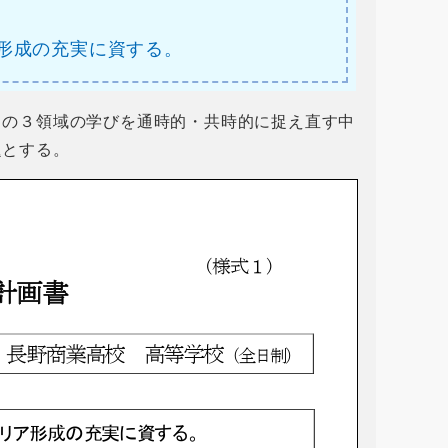
形成の充実に資する。
この３領域の学びを通時的・共時的に捉え直す中
題とする。