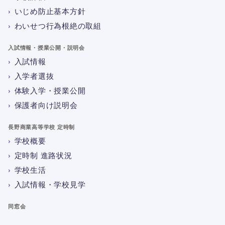
いじめ防止基本方針
わいせつ行為根絶の取組
入試情報・授業公開・説明会
入試情報
入学者選抜
体験入学・授業公開
保護者向け説明会
長野商業高等学校 定時制
学校概要
定時制 進路状況
学校生活
入試情報・学校見学
同窓会